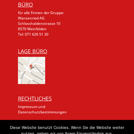
BÜRO
für alle Firmen der Gruppe:
Wanzenried AG
Schlosshaldenstrasse 10
8570 Weinfelden
Tel: 071 626 51 30
LAGE BÜRO
RECHTLICHES
Impressum und
Datenschutzbestimmungen
© Wanzenried AG
Diese Website benutzt Cookies. Wenn Sie die Website weiter
by awicon.ch
nutzen, gehen wir von Ihrem Einverständnis aus.