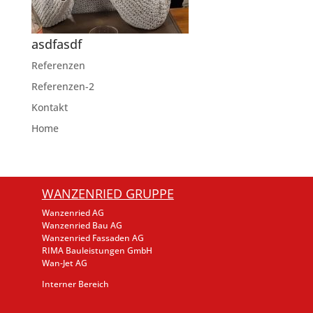
asdfasdf
Referenzen
Referenzen-2
Kontakt
Home
WANZENRIED GRUPPE
Wanzenried AG
Wanzenried Bau AG
Wanzenried Fassaden AG
RIMA Bauleistungen GmbH
Wan-Jet AG
Interner Bereich